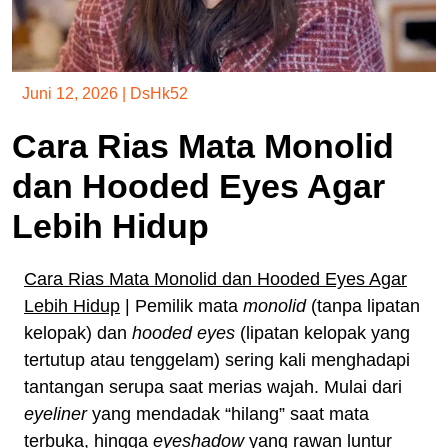
Juni 12, 2026
|
DsHk52
Cara Rias Mata Monolid
dan Hooded Eyes Agar
Lebih Hidup
Cara Rias Mata Monolid dan Hooded Eyes Agar
Lebih Hidup
| Pemilik mata
monolid
(tanpa lipatan
kelopak) dan
hooded eyes
(lipatan kelopak yang
tertutup atau tenggelam) sering kali menghadapi
tantangan serupa saat merias wajah. Mulai dari
eyeliner
yang mendadak “hilang” saat mata
terbuka, hingga
eyeshadow
yang rawan luntur