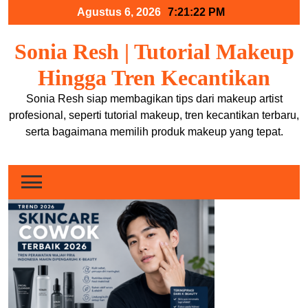
Skip
Agustus 6, 2026
7:21:23 PM
to
content
Sonia Resh | Tutorial Makeup
Hingga Tren Kecantikan
Sonia Resh siap membagikan tips dari makeup artist
profesional, seperti tutorial makeup, tren kecantikan terbaru,
serta bagaimana memilih produk makeup yang tepat.