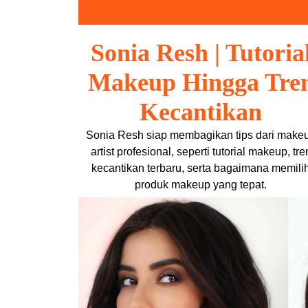
Skip
to
content
Sonia Resh | Tutoria
Makeup Hingga Tre
Kecantikan
Sonia Resh siap membagikan tips dari make
artist profesional, seperti tutorial makeup, tre
kecantikan terbaru, serta bagaimana memili
produk makeup yang tepat.