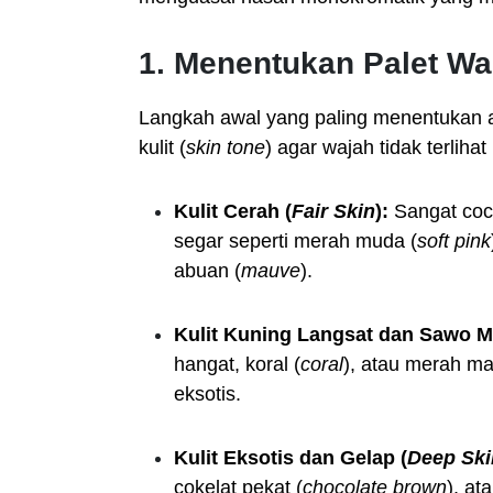
1. Menentukan Palet Wa
Langkah awal yang paling menentukan 
kulit (
skin tone
) agar wajah tidak terliha
Kulit Cerah (
Fair Skin
):
Sangat coc
segar seperti merah muda (
soft pink
abuan (
mauve
).
Kulit Kuning Langsat dan Sawo M
hangat, koral (
coral
), atau merah ma
eksotis.
Kulit Eksotis dan Gelap (
Deep Ski
cokelat pekat (
chocolate brown
), at