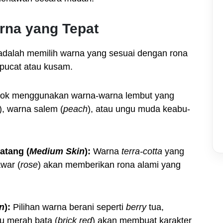
rna yang Tepat
adalah memilih warna yang sesuai dengan rona
t pucat atau kusam.
ok menggunakan warna-warna lembut yang
), warna salem (
peach
), atau ungu muda keabu-
atang (
Medium Skin
):
Warna
terra-cotta
yang
war (
rose
) akan memberikan rona alami yang
n
):
Pilihan warna berani seperti
berry
tua,
au merah bata (
brick red
) akan membuat karakter