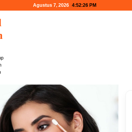
Agustus 7, 2026
4:52:27 PM
l
n
up
n
h