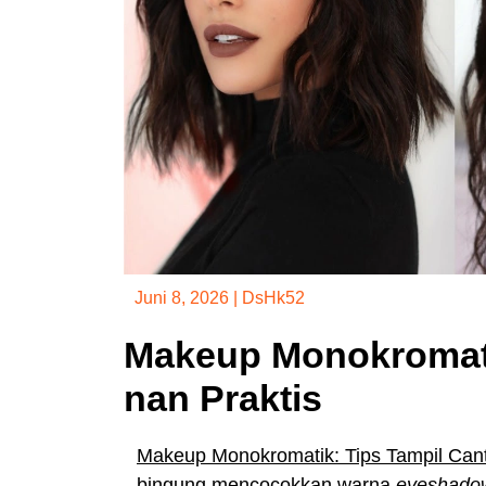
Juni 8, 2026
|
DsHk52
Makeup Monokromatik
nan Praktis
Makeup Monokromatik: Tips Tampil Cant
bingung mencocokkan warna
eyeshado