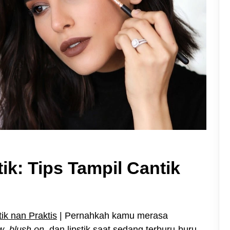
: Tips Tampil Cantik
ik nan Praktis
| Pernahkah kamu merasa
w
,
blush on
, dan lipstik saat sedang terburu-buru