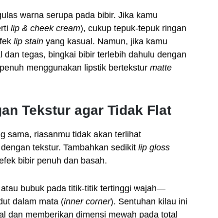
as warna serupa pada bibir. Jika kamu
rti
lip & cheek cream
), cukup tepuk-tepuk ringan
efek
lip stain
yang kasual. Namun, jika kamu
 dan tegas, bingkai bibir terlebih dahulu dengan
si penuh menggunakan lipstik bertekstur
matte
an Tekstur agar Tidak Flat
sama, riasanmu tidak akan terlihat
dengan tekstur. Tambahkan sedikit
lip gloss
 efek bibir penuh dan basah.
 atau bubuk pada titik-titik tertinggi wajah—
udut dalam mata (
inner corner
). Sentuhan kilau ini
l dan memberikan dimensi mewah pada total