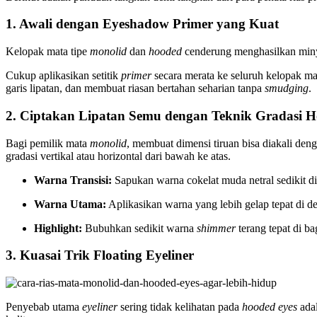
1. Awali dengan Eyeshadow Primer yang Kuat
Kelopak mata tipe
monolid
dan
hooded
cenderung menghasilkan minya
Cukup aplikasikan setitik
primer
secara merata ke seluruh kelopak ma
garis lipatan, dan membuat riasan bertahan seharian tanpa
smudging
.
2. Ciptakan Lipatan Semu dengan Teknik Gradasi H
Bagi pemilik mata
monolid
, membuat dimensi tiruan bisa diakali den
gradasi vertikal atau horizontal dari bawah ke atas.
Warna Transisi:
Sapukan warna cokelat muda netral sedikit di
Warna Utama:
Aplikasikan warna yang lebih gelap tepat di dek
Highlight:
Bubuhkan sedikit warna
shimmer
terang tepat di b
3. Kuasai Trik Floating Eyeliner
Penyebab utama
eyeliner
sering tidak kelihatan pada
hooded eyes
adal