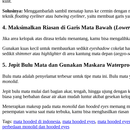
kulit.
Solusinya:
Menggambarlah sambil menatap lurus ke cermin dengan mat
teknik
floating eyeliner
atau
batwing eyeliner
, yaitu membuat garis ya
4. Maksimalkan Riasan di Garis Mata Bawah (
Lower
Jika area kelopak atas dirasa terlalu menantang, kamu bisa mengalihka
Gunakan kuas kecil untuk membaurkan sedikit
eyeshadow
cokelat ha
sedikit
shimmer
atau
highlighter
di area kantung mata depan (
aegyo-s
5. Jepit Bulu Mata dan Gunakan Maskara Waterpro
Bulu mata adalah penyelamat terbesar untuk tipe mata ini. Bulu mata 
monolid
.
Jepit bulu mata mulai dari bagian akar, tengah, hingga ujung denga
biasa yang berbahan dasar air akan mudah luntur akibat gesekan kel
Menerapkan makeup pada mata
monolid
dan
hooded eyes
memang memb
penempatan warna saat mata terbuka, kamu bisa menghasilkan riasan
Tags:
mata hooded di indonesia
,
mata hooded eyes
,
mata hooded eyes
perbedaan monolid dan hooded eyes