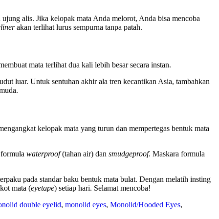
h ujung alis. Jika kelopak mata Anda melorot, Anda bisa mencoba
liner
akan terlihat lurus sempurna tanpa patah.
embuat mata terlihat dua kali lebih besar secara instan.
udut luar. Untuk sentuhan akhir ala tren kecantikan Asia, tambahkan
 muda.
atis mengangkat kelopak mata yang turun dan mempertegas bentuk mata
i formula
waterproof
(tahan air) dan
smudgeproof
. Maskara formula
erpaku pada standar baku bentuk mata bulat. Dengan melatih insting
kot mata (
eyetape
) setiap hari. Selamat mencoba!
nolid double eyelid
,
monolid eyes
,
Monolid/Hooded Eyes
,