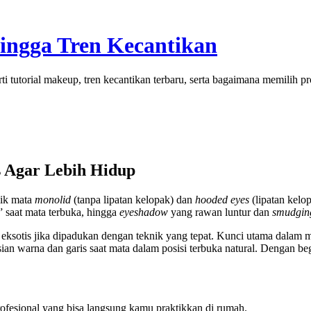
Hingga Tren Kecantikan
rti tutorial makeup, tren kecantikan terbaru, serta bagaimana memilih 
 Agar Lebih Hidup
lik mata
monolid
(tanpa lipatan kelopak) dan
hooded eyes
(lipatan kelo
 saat mata terbuka, hingga
eyeshadow
yang rawan luntur dan
smudgin
 eksotis jika dipadukan dengan teknik yang tepat. Kunci utama dalam 
ian warna dan garis saat mata dalam posisi terbuka natural. Dengan begi
rofesional yang bisa langsung kamu praktikkan di rumah.