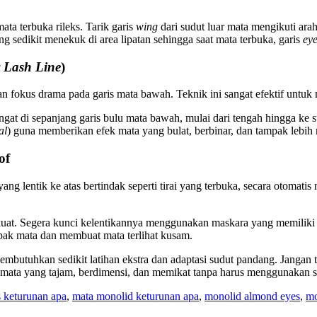
a terbuka rileks. Tarik garis
wing
dari sudut luar mata mengikuti ara
ng sedikit menekuk di area lipatan sehingga saat mata terbuka, garis
eye
 Lash Line
)
n fokus drama pada garis mata bawah. Teknik ini sangat efektif untuk m
ngat di sepanjang garis bulu mata bawah, mulai dari tengah hingga ke s
al
) guna memberikan efek mata yang bulat, berbinar, dan tampak lebih
of
yang lentik ke atas bertindak seperti tirai yang terbuka, secara otom
n kuat. Segera kunci kelentikannya menggunakan maskara yang memilik
opak mata dan membuat mata terlihat kusam.
utuhkan sedikit latihan ekstra dan adaptasi sudut pandang. Jangan t
 mata yang tajam, berdimensi, dan memikat tanpa harus menggunakan s
 keturunan apa
,
mata monolid keturunan apa
,
monolid almond eyes
,
mo