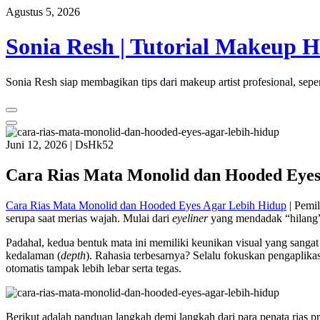
Skip
Agustus 5, 2026
to
content
Sonia Resh | Tutorial Makeup 
Sonia Resh siap membagikan tips dari makeup artist profesional, sepe
Juni 12, 2026
|
DsHk52
Cara Rias Mata Monolid dan Hooded Eyes
Cara Rias Mata Monolid dan Hooded Eyes Agar Lebih Hidup
| Pemi
serupa saat merias wajah. Mulai dari
eyeliner
yang mendadak “hilang”
Padahal, kedua bentuk mata ini memiliki keunikan visual yang sangat
kedalaman (
depth
). Rahasia terbesarnya? Selalu fokuskan pengaplikas
otomatis tampak lebih lebar serta tegas.
Berikut adalah panduan langkah demi langkah dari para penata rias p