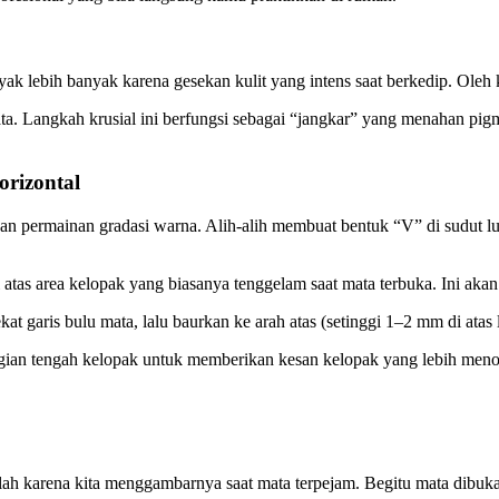
k lebih banyak karena gesekan kulit yang intens saat berkedip. Oleh
ta. Langkah krusial ini berfungsi sebagai “jangkar” yang menahan pi
orizontal
gan permainan gradasi warna. Alih-alih membuat bentuk “V” di sudut lu
 atas area kelopak yang biasanya tenggelam saat mata terbuka. Ini ak
at garis bulu mata, lalu baurkan ke arah atas (setinggi 1–2 mm di atas l
agian tengah kelopak untuk memberikan kesan kelopak yang lebih menon
ah karena kita menggambarnya saat mata terpejam. Begitu mata dibuka,