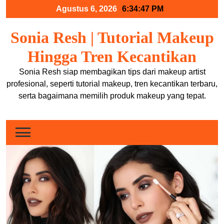
Skip
Agustus 6, 2026
6:34:47 PM
to
content
Sonia Resh | Tutorial Makeup
Hingga Tren Kecantikan
Sonia Resh siap membagikan tips dari makeup artist
profesional, seperti tutorial makeup, tren kecantikan terbaru,
serta bagaimana memilih produk makeup yang tepat.