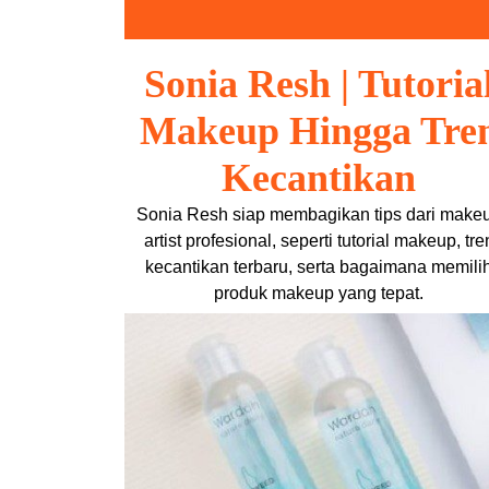
Skip
to
content
Sonia Resh | Tutoria
Makeup Hingga Tre
Kecantikan
Sonia Resh siap membagikan tips dari make
artist profesional, seperti tutorial makeup, tre
kecantikan terbaru, serta bagaimana memili
produk makeup yang tepat.