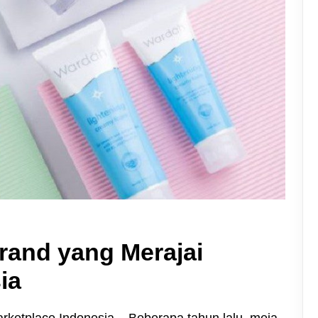
Brand yang Merajai
ia
arketplace Indonesia
– Beberapa tahun lalu, meja