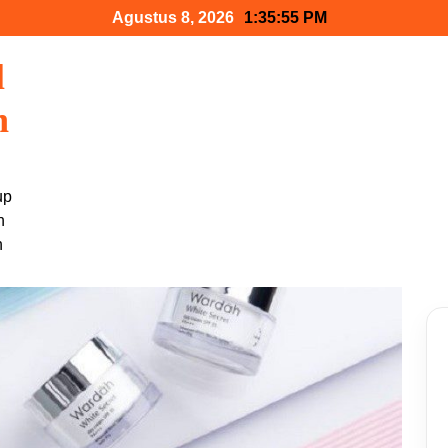
Agustus 8, 2026
1:35:56 PM
l
n
up
n
h