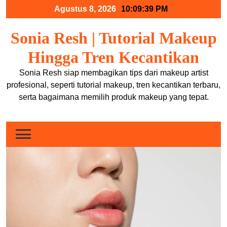
Skip
Agustus 8, 2026
10:09:39 PM
to
content
Sonia Resh | Tutorial Makeup
Hingga Tren Kecantikan
Sonia Resh siap membagikan tips dari makeup artist
profesional, seperti tutorial makeup, tren kecantikan terbaru,
serta bagaimana memilih produk makeup yang tepat.