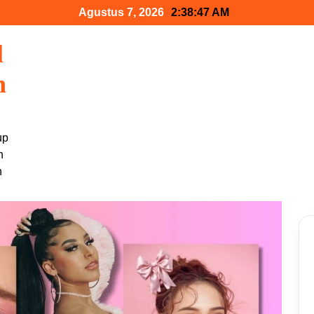
Agustus 7, 2026
2:38:48 AM
l
n
up
n
h