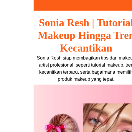
Skip
to
content
Sonia Resh | Tutoria
Makeup Hingga Tre
Kecantikan
Sonia Resh siap membagikan tips dari make
artist profesional, seperti tutorial makeup, tre
kecantikan terbaru, serta bagaimana memili
produk makeup yang tepat.