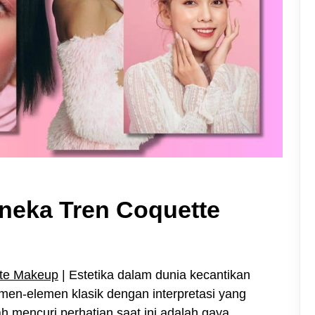
neka Tren Coquette
tte Makeup
| Estetika dalam dunia kecantikan
men-elemen klasik dengan interpretasi yang
ah mencuri perhatian saat ini adalah gaya