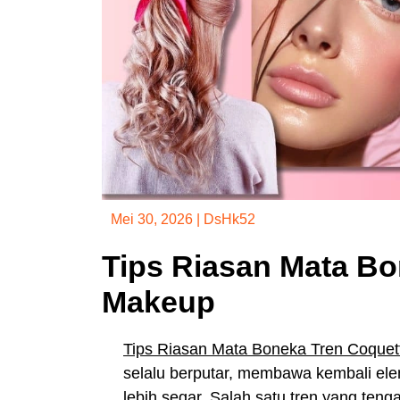
Mei 30, 2026
|
DsHk52
Tips Riasan Mata Bo
Makeup
Tips Riasan Mata Boneka Tren Coque
selalu berputar, membawa kembali ele
lebih segar. Salah satu tren yang teng