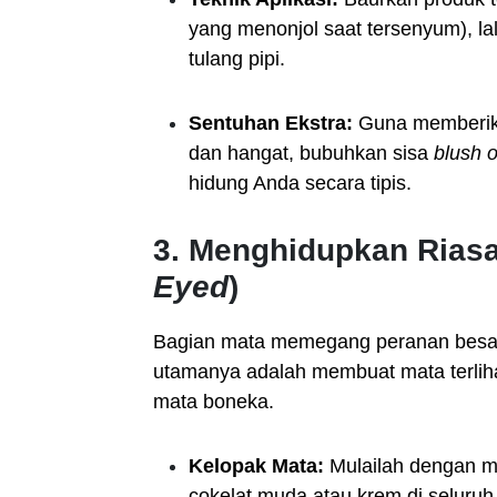
yang menonjol saat tersenyum), la
tulang pipi.
Sentuhan Ekstra:
Guna memberika
dan hangat, bubuhkan sisa
blush 
hidung Anda secara tipis.
3. Menghidupkan Riasa
Eyed
)
Bagian mata memegang peranan besa
utamanya adalah membuat mata terlihat
mata boneka.
Kelopak Mata:
Mulailah dengan me
cokelat muda atau krem di seluru