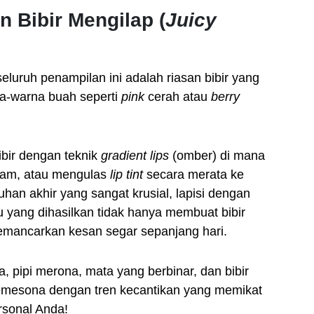
 Bibir Mengilap (
Juicy
uruh penampilan ini adalah riasan bibir yang
na-warna buah seperti
pink
cerah atau
berry
bir dengan teknik
gradient lips
(omber) di mana
alam, atau mengulas
lip tint
secara merata ke
han akhir yang sangat krusial, lapisi dengan
au yang dihasilkan tidak hanya membuat bibir
memancarkan kesan segar sepanjang hari.
, pipi merona, mata yang berbinar, dan bibir
 memesona dengan tren kecantikan yang memikat
rsonal Anda!