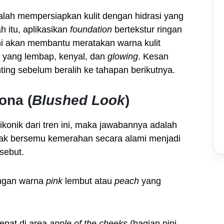
alah mempersiapkan kulit dengan hidrasi yang
 itu, aplikasikan
foundation
bertekstur ringan
 ini akan membantu meratakan warna kulit
 yang lembap, kenyal, dan
glowing
. Kesan
nting sebelum beralih ke tahapan berikutnya.
ona (
Blushed Look
)
ikonik dari tren ini, maka jawabannya adalah
mpak bersemu kemerahan secara alami menjadi
rsebut.
gan warna
pink
lembut atau
peach
yang
epat di area
apple of the cheeks
(bagian pipi