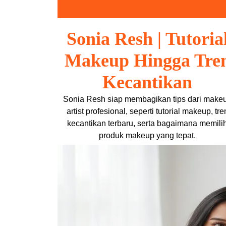
Skip
to
content
Sonia Resh | Tutoria
Makeup Hingga Tre
Kecantikan
Sonia Resh siap membagikan tips dari make
artist profesional, seperti tutorial makeup, tre
kecantikan terbaru, serta bagaimana memili
produk makeup yang tepat.