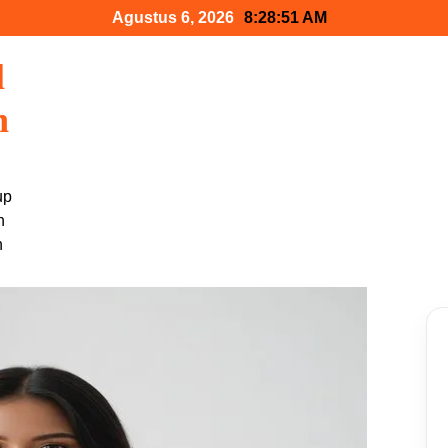
Agustus 6, 2026
8:28:52 AM
l
n
up
n
h