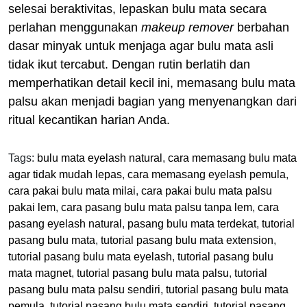
selesai beraktivitas, lepaskan bulu mata secara
perlahan menggunakan
makeup remover
berbahan
dasar minyak untuk menjaga agar bulu mata asli
tidak ikut tercabut. Dengan rutin berlatih dan
memperhatikan detail kecil ini, memasang bulu mata
palsu akan menjadi bagian yang menyenangkan dari
ritual kecantikan harian Anda.
Tags:
bulu mata eyelash natural
,
cara memasang bulu mata
agar tidak mudah lepas
,
cara memasang eyelash pemula
,
cara pakai bulu mata milai
,
cara pakai bulu mata palsu
pakai lem
,
cara pasang bulu mata palsu tanpa lem
,
cara
pasang eyelash natural
,
pasang bulu mata terdekat
,
tutorial
pasang bulu mata
,
tutorial pasang bulu mata extension
,
tutorial pasang bulu mata eyelash
,
tutorial pasang bulu
mata magnet
,
tutorial pasang bulu mata palsu
,
tutorial
pasang bulu mata palsu sendiri
,
tutorial pasang bulu mata
pemula
,
tutorial pasang bulu mata sendiri
,
tutorial pasang