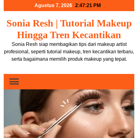
Skip
Agustus 7, 2026
2:47:21 PM
to
content
Sonia Resh | Tutorial Makeup
Hingga Tren Kecantikan
Sonia Resh siap membagikan tips dari makeup artist
profesional, seperti tutorial makeup, tren kecantikan terbaru,
serta bagaimana memilih produk makeup yang tepat.